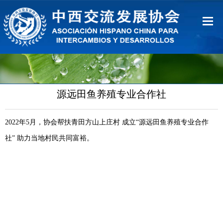
首页
关于协会
源远田鱼养殖专业合作社
会员服务
2022
年
5
月，协会帮扶青田方山上庄村 成立
“
源远田鱼养殖专业合作
联系我们
社
”
助力当地村民共同富裕。
中文
Español